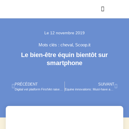
Le
12 novembre 2019
Mots clés :
cheval
,
Scoop.it
Le bien-être équin bientôt sur
smartphone
PRÉCÉDENT
SUIVANT
Digital vet platform FirstVet raises €18.5m to fund international expansion
Equine innovations: Must-have apps for equestrians