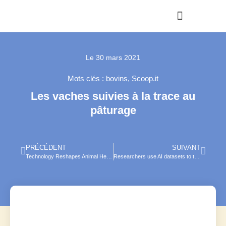
Le
30 mars 2021
Mots clés :
bovins
,
Scoop.it
Les vaches suivies à la trace au
pâturage
PRÉCÉDENT
SUIVANT
Technology Reshapes Animal Health And Well-Being
Researchers use AI datasets to track feral pigs, minimize disease risk