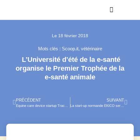
Le
18 février 2018
Mots clés :
Scoop.it
,
vétérinaire
L’Université d’été de la e-santé
organise le Premier Trophée de la
e-santé animale
PRÉCÉDENT
SUIVANT
Equine care device startup Trackener rein in interest
La start-up normande EKICO sera à Pékin en avril pour le congrès mondial des vétérinaires équins