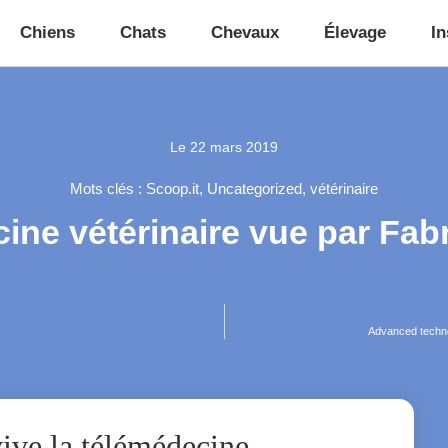
Chiens
Chats
Chevaux
Élevage
In
Le
22 mars 2019
Mots clés :
Scoop.it
,
Uncategorized
,
vétérinaire
ine vétérinaire vue par Fab
Advanced technol
ve la télémédecine