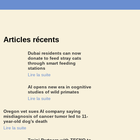
Articles récents
Dubai residents can now
donate to feed stray cats
through smart feeding
stations
Lire la suite
AI opens new era in cognitive
studies of wild primates
Lire la suite
Oregon vet sues AI company saying
misdiagnosis of cancer tumor led to 11-
year-old dog’s death
Lire la suite
Traini Partners with TECNO to