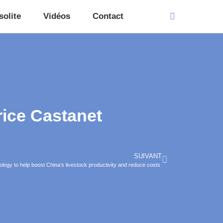
solite
Vidéos
Contact
rice Castanet
SUIVANT
ogy to help boost China’s livestock productivity and reduce costs