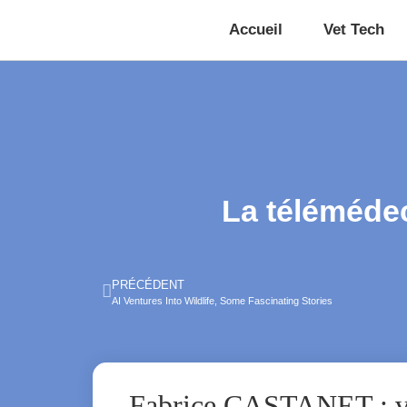
Accueil
Vet Tech
La télémédec
PRÉCÉDENT
AI Ventures Into Wildlife, Some Fascinating Stories
Fabrice CASTANET : vi