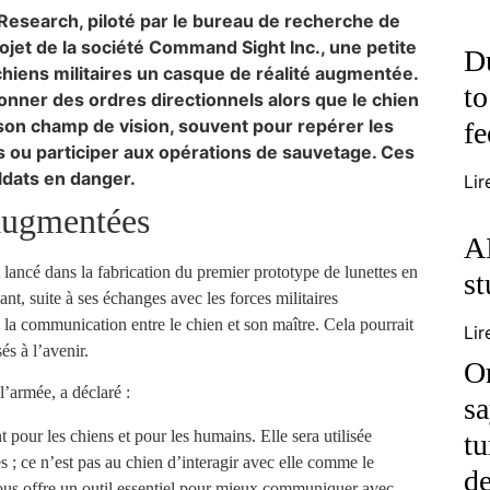
esearch, piloté par le bureau de recherche de
rojet de la société Command Sight Inc., une petite
Du
chiens militaires un casque de réalité augmentée.
to
onner des ordres directionnels alors que le chien
son champ de vision, souvent pour repérer les
fe
s ou participer aux opérations de sauvetage. Ces
ldats en danger.
Lir
 augmentées
AI
lancé dans la fabrication du premier prototype de lunettes en
st
ant, suite à ses échanges avec les forces militaires
 la communication entre le chien et son maître. Cela pourrait
Lir
és à l’avenir.
O
l’armée, a déclaré :
sa
pour les chiens et pour les humains. Elle sera utilisée
tu
s ; ce n’est pas au chien d’interagir avec elle comme le
de
ous offre un outil essentiel pour mieux communiquer avec