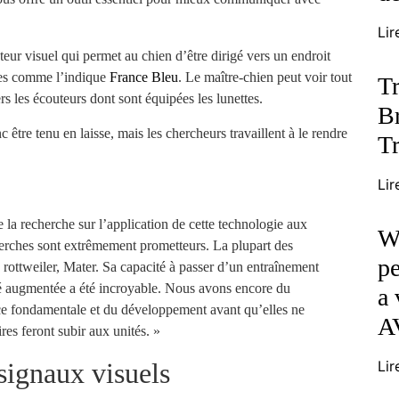
Lir
eur visuel qui permet au chien d’être dirigé vers un endroit
ttes comme l’indique
France Bleu
. Le maître-chien peut voir tout
T
rs les écouteurs dont sont équipées les lunettes.
B
nc être tenu en laisse, mais les chercheurs travaillent à le rendre
Tr
Lir
a recherche sur l’application de cette technologie aux
Wh
cherches sont extrêmement prometteurs. La plupart des
pe
rottweiler, Mater. Sa capacité à passer d’un entraînement
lité augmentée a été incroyable. Nous avons encore du
a 
nce fondamentale et du développement avant qu’elles ne
A
res feront subir aux unités. »
Lir
signaux visuels