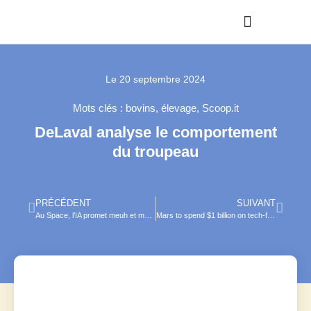
Le
20 septembre 2024
Mots clés :
bovins
,
élevage
,
Scoop.it
DeLaval analyse le comportement
du troupeau
PRÉCÉDENT
SUIVANT
Au Space, l’IA promet meuh et merveilles
Mars to spend $1 billion on tech-focused hiring, AI, and other digital initiatives to bolster its pet food division