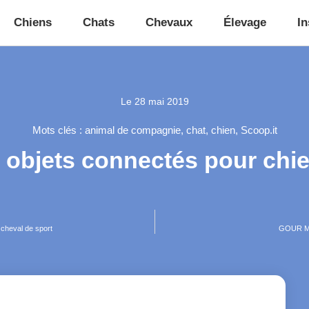
Chiens
Chats
Chevaux
Élevage
In
Le
28 mai 2019
Mots clés :
animal de compagnie
,
chat
,
chien
,
Scoop.it
s objets connectés pour chi
 cheval de sport
GOUR MED