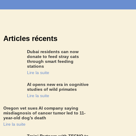
Articles récents
Dubai residents can now
donate to feed stray cats
through smart feeding
stations
Lire la suite
AI opens new era in cognitive
studies of wild primates
Lire la suite
Oregon vet sues AI company saying
misdiagnosis of cancer tumor led to 11-
year-old dog’s death
Lire la suite
Traini Partners with TECNO to