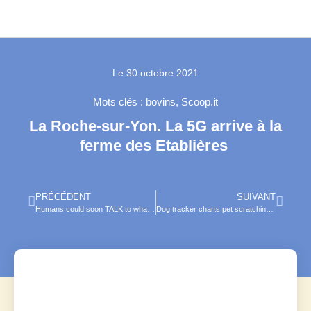
Le
30 octobre 2021
Mots clés :
bovins
,
Scoop.it
La Roche-sur-Yon. La 5G arrive à la
ferme des Etablières
PRÉCÉDENT
SUIVANT
Humans could soon TALK to whales: AI is learning to decode clicking sounds made by the animals
Dog tracker charts pet scratching activity