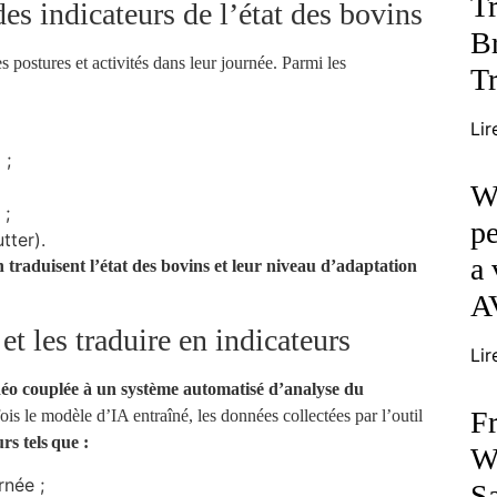
T
es indicateurs de l’état des bovins
B
s postures et activités dans leur journée. Parmi les
Tr
Lir
 ;
Wh
 ;
pe
tter).
a 
traduisent l’état des bovins et leur niveau d’adaptation
A
t les traduire en indicateurs
Lir
vidéo couplée à un système automatisé d’analyse du
Fr
ois le modèle d’IA entraîné, les données collectées par l’outil
rs tels que :
Wh
rnée ;
S