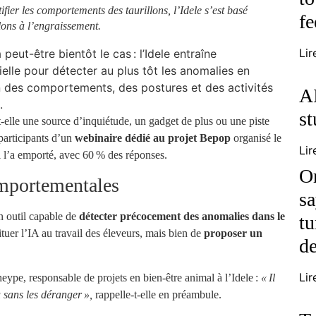
ier les comportements des taurillons, l’Idele s’est basé
fe
lons à l’engraissement.
Lir
 peut-être bientôt le cas : l’Idele entraîne
ielle pour détecter au plus tôt les anomalies en
on des comportements, des postures et des activités
AI
.
st
est-elle une source d’inquiétude, un gadget de plus ou une piste
participants d’un
webinaire dédié au projet Bepop
organisé le
Lir
i l’a emporté, avec 60 % des réponses.
O
omportementales
sa
un outil capable de
détecter précocement des anomalies dans le
tu
ituer l’IA au travail des éleveurs, mais bien de
proposer un
de
Lir
eype, responsable de projets en bien-être animal à l’Idele :
« Il
u sans les déranger »,
rappelle-t-elle en préambule.