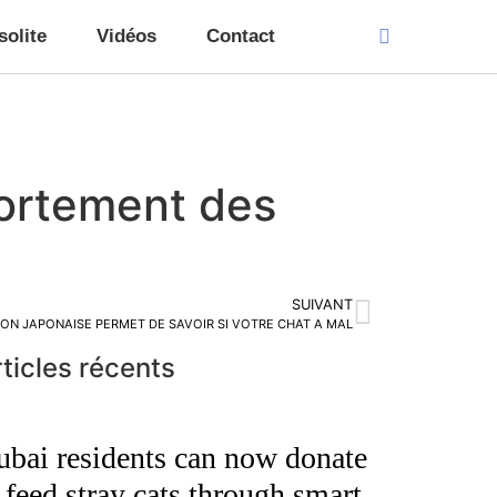
solite
Vidéos
Contact
mportement des
SUIVANT
TION JAPONAISE PERMET DE SAVOIR SI VOTRE CHAT A MAL
ticles récents
bai residents can now donate
 feed stray cats through smart