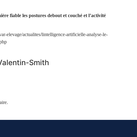
ère fiable les postures debout et couché et l’activité
ar-elevage/actualites/lintelligence-artificielle-analyse-le-
.php
Valentin-Smith
ire.