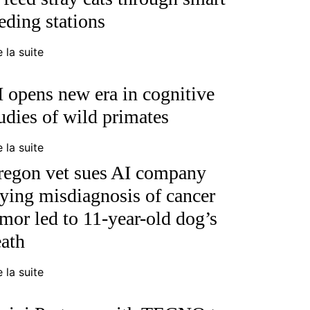
eding stations
e la suite
 opens new era in cognitive
udies of wild primates
e la suite
regon vet sues AI company
ying misdiagnosis of cancer
mor led to 11-year-old dog’s
ath
e la suite