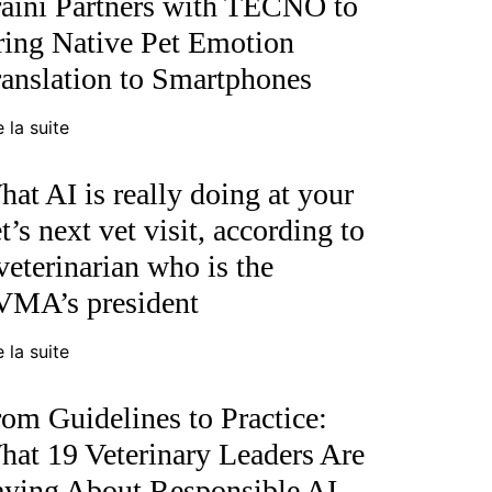
raini Partners with TECNO to
ring Native Pet Emotion
anslation to Smartphones
e la suite
at AI is really doing at your
t’s next vet visit, according to
veterinarian who is the
VMA’s president
e la suite
om Guidelines to Practice:
at 19 Veterinary Leaders Are
aying About Responsible AI