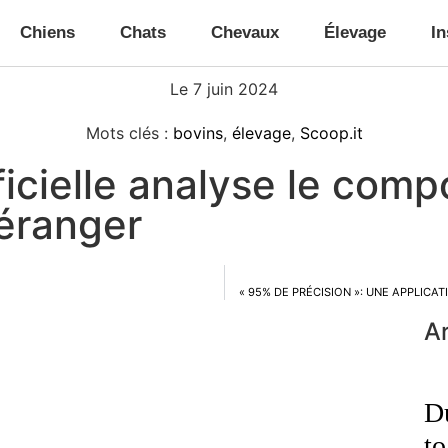
Chiens
Chats
Chevaux
Élevage
In
Le
7 juin 2024
Mots clés :
bovins
,
élevage
,
Scoop.it
tificielle analyse le co
déranger
« 95% DE PRÉCISION »: UNE APPLICA
Ar
Du
to