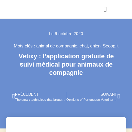
Le
9 octobre 2020
Mots clés :
animal de compagnie
,
chat
,
chien
,
Scoop.it
Vetixy : l’application gratuite de
suivi médical pour animaux de
compagnie
PRÉCÉDENT
SUIVANT
The smart technology that brought rowi kiwi numbers back from the brink
Opinions of Portuguese Veterinarians on Telemedicine—A Policy Delphi Study