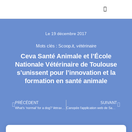
Le
19 décembre 2017
Mots clés :
Scoop.it
,
vétérinaire
Ceva Santé Animale et l’École
Nationale Vétérinaire de Toulouse
s’unissent pour l’innovation et la
formation en santé animale
PRÉCÉDENT
SUIVANT
What’s ‘normal’ for a dog? Vetrax® says it’s now possible to have an evidence-based answer
Canopée l’application web de Sanders centralise les données d’élevage