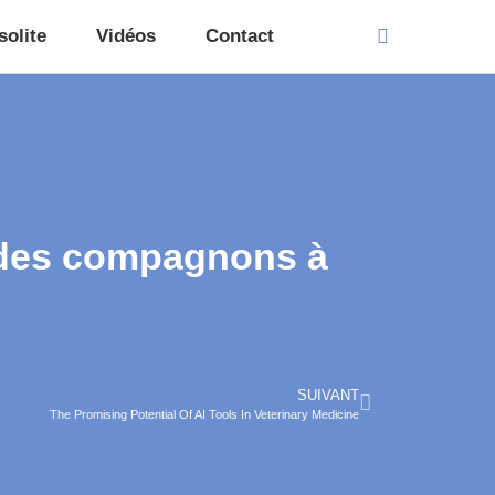
solite
Vidéos
Contact
e des compagnons à
SUIVANT
The Promising Potential Of AI Tools In Veterinary Medicine