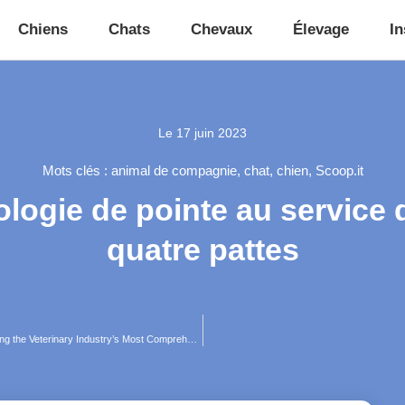
Chiens
Chats
Chevaux
Élevage
In
Le
17 juin 2023
Mots clés :
animal de compagnie
,
chat
,
chien
,
Scoop.it
ologie de pointe au servic
quatre pattes
IDEXX Announces Novel Diagnostic Test for Kidney Injury, Expanding the Veterinary Industry’s Most Comprehensive Renal Testing Portfolio